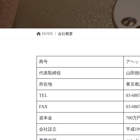
HOME
会社概要
商号
アヘッ
代表取締役
山田徳
所在地
東京都
TEL
03-680
FAX
03-680
資本金
700万
会社設立
平成19