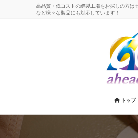
コ
ナ
高品質・低コストの縫製工場をお探しの方は
ン
ビ
など様々な製品にも対応しています！
テ
ゲ
ン
ー
ツ
シ
に
ョ
移
ン
動
に
移
動
トップ