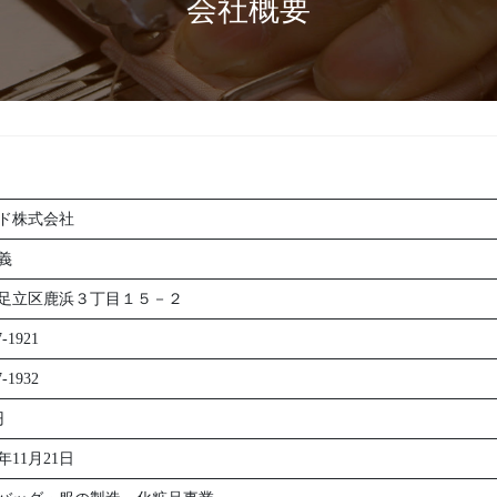
会社概要
ド株式会社
義
足立区鹿浜３丁目１５－２
7-1921
7-1932
円
年11月21日